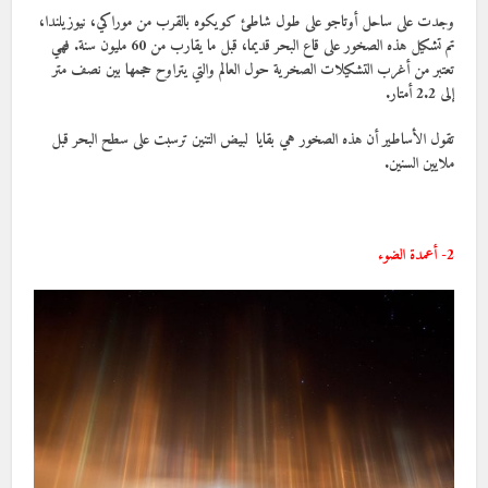
وجدت على ساحل أوتاجو على طول شاطئ كويكوه بالقرب من موراكي، نيوزيلندا،
تم تشكيل هذه الصخور على قاع البحر قديما، قبل ما يقارب من 60 مليون سنة. فهي
تعتبر من أغرب التشكيلات الصخرية حول العالم والتي يتراوح حجمها بين نصف متر
إلى 2.2 أمتار.
تقول الأساطير أن هذه الصخور هي بقايا لبيض التنين ترسبت على سطح البحر قبل
ملايين السنين.
2- أعمدة الضوء