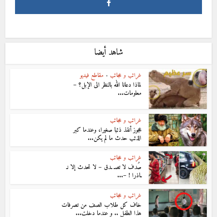
شاهد أيضا
غرائب و عجائب
•
مقاطع فيديو
لماذا دعانا الله بالنظر الى الإبل؟ –
معلومات...
غرائب و عجائب
عجوز أنقذ ذئبا صغيرا، وعندما كبر
الذئب حدث ما لم يكن...
غرائب و عجائب
صُدف لا تصـ ـدق – لا تحدث إلا نـ
ـاذرا ! –...
غرائب و عجائب
خاف كل طلاب الصف من تصرفات
هذا الطفل .. و عندما دخلت...