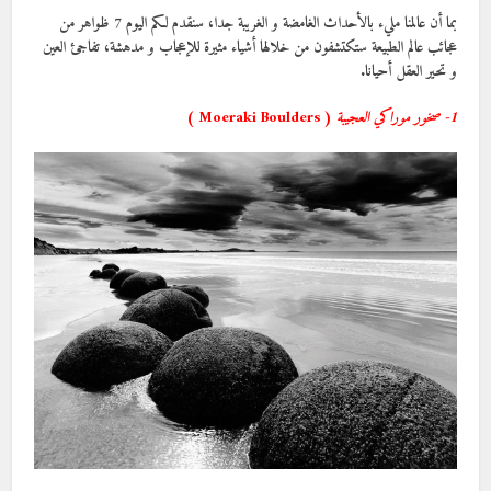
بما أن عالمنا مليء بالأحداث الغامضة و الغريبة جدا، سنقدم لكم اليوم 7 ظواهر من
عجائب عالم الطبيعة ستكتشفون من خلالها أشياء مثيرة للإعجاب و مدهشة، تفاجئ العين
و تحير العقل أحيانا.
1- صخور موراكي العجيبة
( Moeraki Boulders )