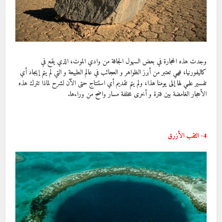
وجدت هذه الحجارة في بعض السهول الجافة من وادي الموت، الذي يقع في
كاليفورنيا، فهي تعتبر من أبرز الظواهر و العجائب في عالم الطبيعة و التي لم يتم إيجاد أي
تفسير علمي لها
إلى يومنا هذا
، ولم يتم تقديم أي استنتاج حتى الآن لشرح لماذا تترك هذه
الأحجار الغامضة بين فترة و أخرى مخلفة مسار واضح من وراءها.
4- الثقب الأزرق