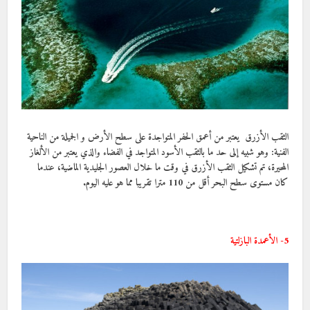
الثقب الأزرق يعتبر من أعمق الحفر المتواجدة على سطح الأرض و الجميلة من الناحية
الفنية: وهو شبيه إلى حد ما بالثقب الأسود المتواجد في الفضاء والذي يعتبر من الألغاز
المحيرة، تم تشكيل الثقب الأزرق في وقت ما خلال العصور الجليدية الماضية، عندما
كان مستوى سطح البحر أقل من 110 مترا تقريبا مما هو عليه اليوم.
5- الأعمدة البازلتية