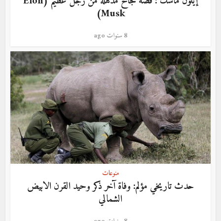
إيلون ماسك : قصة نجاح مذهلة من رجل عظيم (Elon
Musk)
8 سنوات ago
منوعات
حدث تاريخي مؤلم: وفاة آخر ذكر وحيد القرن الابيض
الشمالي