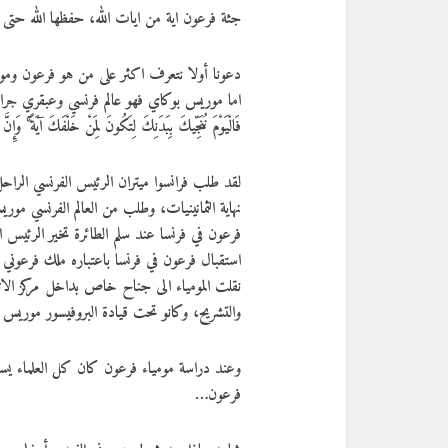
جثة فرعون اية من ايات الله، حفظها الله حتى ير
دعونا أولا نتعرف اكثر على من هو فرعون ومو
اما موريس بوكاي فهو عالم فرنسي وعبقري جراحة ا
فَالْيَوْمَ نُنَجِّيكَ بِبَدَنِكَ لِتَكُونَ لِمَنْ خَلْفَكَ آيَةً ۚ 
لقد طلب فرانسوا ميتران الرئيس الفرنسي الر
نهاية الثمانينيات، وطلب من العالم الفرنسي مو
فرعون في فرنسا عند سلم الطائرة تخير الرئيس ا
استقبال فرعون في فرنسا باعتباره ملك فرعون
نقلت المومياء الى جناح خاص بداخل مركز الاثار
والتشريح، وكانو تحت قيادة البروفيسور موريس 
وعند دراسة مومياء فرعون كان كل العلماء يس
فرعون…