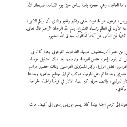
اها العالمين. وهي معجزة باقية للناس حتى يوم القيامة، فسبحان الله.
ريس، فرعون هو طاغوت طغى وتكبر وتجبر ونادى بأن ربكم الاعلى،
لاول في العالم واستاذ التشريح. بسم الله الرحمان الرحيم قال تعالى:
وَإِنَّ كَثِيرًا مِّنَ النَّاسِ عَنْ آيَاتِنَا لَغَافِلُونَ. صدق الله العظيم.
احل من مصر أن يستضيف مومياء الطاغوت الفرعوني وهذا كان في
ريس ان يقوم بإجراء فحص للمومياء وترميمها بعد ذلك استقبل مومياء
لفرنسي افضل الوزراء وكبار المسؤولين الفرنسيين وذلك لحضور مراسم
ي مصري وبعدها تم حمل المومياء بموكب ثم الى جناح خاص، وبعدها
 الفرنسي، والتف حوله اكبر علماء الاثار في فرنسا واطباء الجراحة
بوكاي.
عون إلى ترميم الجثة بينما كان بينهم موريس يسعى إلى كيف مات