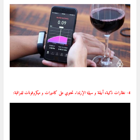
4- نظارات ذكية، أنيقة و سهلة الإرتداء تحتوي على كاميرات و ميكروفونات للمراقبة: